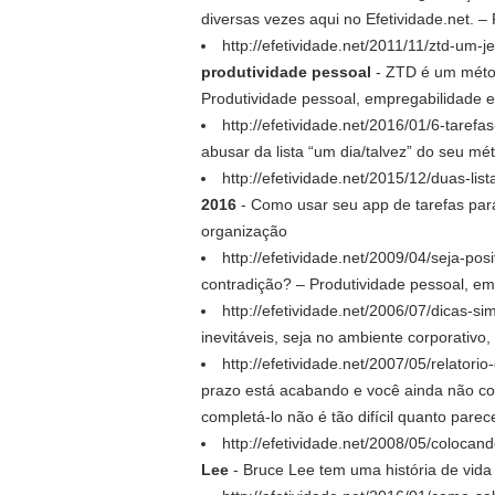
diversas vezes aqui no Efetividade.net. 
http://efetividade.net/2011/11/ztd-um-
produtividade pessoal
- ZTD é um métod
Produtividade pessoal, empregabilidade 
http://efetividade.net/2016/01/6-tare
abusar da lista “um dia/talvez” do seu m
http://efetividade.net/2015/12/duas-l
2016
- Como usar seu app de tarefas para 
organização
http://efetividade.net/2009/04/seja-po
contradição? – Produtividade pessoal, e
http://efetividade.net/2006/07/dicas-s
inevitáveis, seja no ambiente corporativ
http://efetividade.net/2007/05/relatori
prazo está acabando e você ainda não come
completá-lo não é tão difícil quanto pare
http://efetividade.net/2008/05/coloca
Lee
- Bruce Lee tem uma história de vida