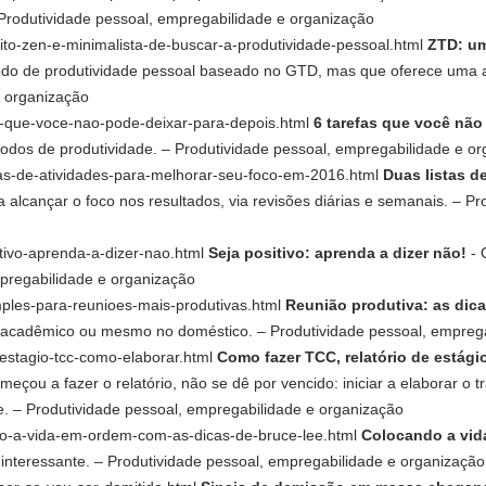
– Produtividade pessoal, empregabilidade e organização
jeito-zen-e-minimalista-de-buscar-a-produtividade-pessoal.html
ZTD: um
o de produtividade pessoal baseado no GTD, mas que oferece uma al
e organização
fas-que-voce-nao-pode-deixar-para-depois.html
6 tarefas que você não
étodos de produtividade. – Produtividade pessoal, empregabilidade e o
istas-de-atividades-para-melhorar-seu-foco-em-2016.html
Duas listas d
alcançar o foco nos resultados, via revisões diárias e semanais. – P
sitivo-aprenda-a-dizer-nao.html
Seja positivo: aprenda a dizer não!
- 
mpregabilidade e organização
imples-para-reunioes-mais-produtivas.html
Reunião produtiva: as dic
o, acadêmico ou mesmo no doméstico. – Produtividade pessoal, empreg
o-estagio-tcc-como-elaborar.html
Como fazer TCC, relatório de estági
çou a fazer o relatório, não se dê por vencido: iniciar a elaborar o tr
ce. – Produtividade pessoal, empregabilidade e organização
ndo-a-vida-em-ordem-com-as-dicas-de-bruce-lee.html
Colocando a vid
 interessante. – Produtividade pessoal, empregabilidade e organização