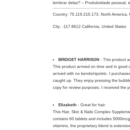
lembrar delas? – Produtividade pessoal,
Country: 75.119.210.173, North America,
City: -117.8612 California, United States
BRIDGET HARRISON
- This product a
This product arrived on time and in good 
arrived with no bends/rips/etc. I purchase
caught up. They enjoy pressing the bubble
copy for review purposes. I received the 
Elizabeth
- Great for hair.
This Hair, Skin & Nails Complex Supplement
contains 60 tablets and includes 5000mcg 
vitamins, the proprietary blend is extensiv