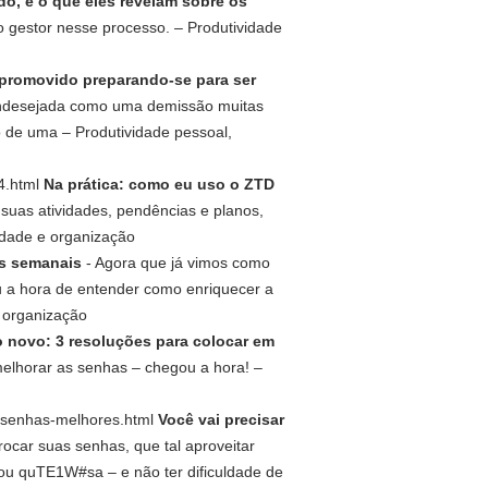
o, e o que eles revelam sobre os
o gestor nesse processo. – Produtividade
promovido preparando-se para ser
indesejada como uma demissão muitas
 de uma – Produtividade pessoal,
14.html
Na prática: como eu uso o ZTD
 suas atividades, pendências e planos,
idade e organização
es semanais
- Agora que já vimos como
u a hora de entender como enriquecer a
e organização
o novo: 3 resoluções para colocar em
 melhorar as senhas – chegou a hora! –
r-senhas-melhores.html
Você vai precisar
trocar suas senhas, que tal aproveitar
 ou quTE1W#sa – e não ter dificuldade de