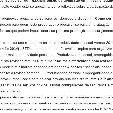
aber-se-vou-ser-demitido.html
Sinais de demissão em massa chegand
 facão voador está se aproximando, e reflexões sobre a participação d
er-promovido-preparando-se-para-ser-demitido-5-dicas.html
Como ser 
arecem para quem está preparado, e precaver-se para uma situação 
rísticas que podem impulsionar sua próxima promoção ou o surgimento
tica-como-eu-uso-o-ztd-para-ter-mais-produtividade-pessoal-versao-20
ersão 2014)
- ZTD é um método zen, flexível e simples para organizar
 ter mais produtividade pessoal. – Produtividade pessoal, empregabil
malista-revisoes.html
ZTD minimalista: mais efetividade com revisõ
m modelo minimalista baseado em apenas 4 hábitos essenciais, chego
hábito: a revisão semanal. – Produtividade pessoal, empregabilidade 
no-novo-3-resolucoes-para-colocar-em-dia-sua-vida-digital.html
Feliz an
zir faturas de serviços on-line, ajustar configurações de segurança e
e organização
ai-precisar-trocar-muitas-senhas-nos-proximos-dias-veja-como-escolhe
as, veja como escolher senhas melhores
- Já que você vai precisar 
ra cada serviço on-line, fazê-las parecer aleatórias – como Ae9^Dir19