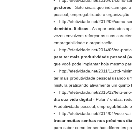
http://efetividade.net/2016/01/como-s
gestores
- Sete sinais que indicam que o
pessoal, empregabilidade e organização
http://efetividade.net/2012/09/como-s
demitido: 5 dicas
- As oportunidades ap
vezes envolvem reforçar as suas caracte
empregabilidade e organização
http://efetividade.net/2014/06/na-pra
para ter mais produtividade pessoal (v
que você pode implantar hoje mesmo para
http://efetividade.net/2011/11/ztd-mini
ter mais produtividade pessoal usando u
mistura praticando ativamente um quinto 
http://efetividade.net/2015/12/feliz-a
dia sua vida digital
- Pular 7 ondas, redu
Produtividade pessoal, empregabilidade 
http://efetividade.net/2014/04/voce-v
trocar muitas senhas nos próximos di
para saber como ter senhas diferentes pa