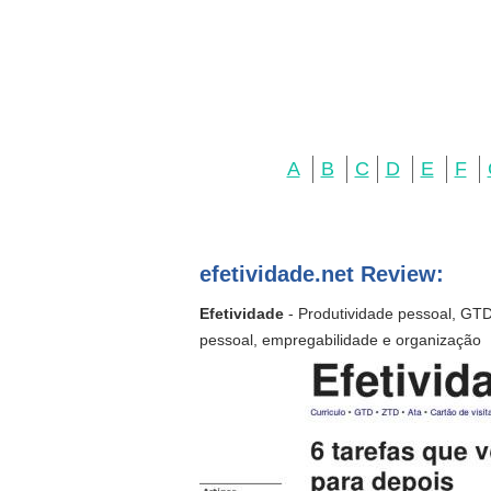
A
B
C
D
E
F
efetividade.net Review:
Efetividade
- Produtividade pessoal, GTD
pessoal, empregabilidade e organização