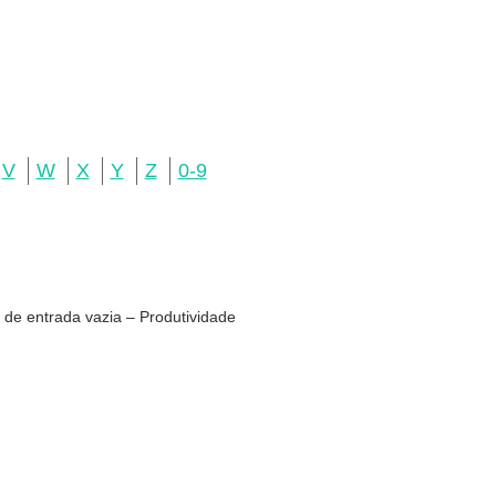
V
W
X
Y
Z
0-9
 de entrada vazia – Produtividade