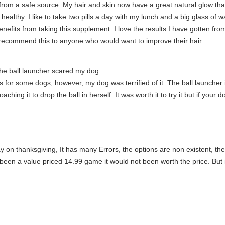
om a safe source. My hair and skin now have a great natural glow that I
ealthy. I like to take two pills a day with my lunch and a big glass of w
nefits from taking this supplement. I love the results I have gotten from 
ld recommend this to anyone who would want to improve their hair.
he ball launcher scared my dog.
ks for some dogs, however, my dog was terrified of it. The ball launcher
ng it to drop the ball in herself. It was worth it to try it but if your do
ay on thanksgiving, It has many Errors, the options are non existent, t
 been a value priced 14.99 game it would not been worth the price. But 