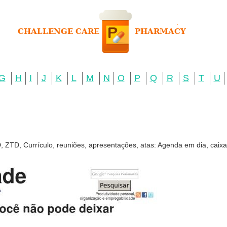
G
H
I
J
K
L
M
N
O
P
Q
R
S
T
U
, ZTD, Currículo, reuniões, apresentações, atas: Agenda em dia, caixa