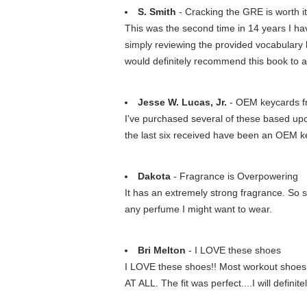
S. Smith
- Cracking the GRE is worth it
This was the second time in 14 years I ha
simply reviewing the provided vocabulary li
would definitely recommend this book to anyon
Jesse W. Lucas, Jr.
- OEM keycards f
I've purchased several of these based upo
the last six received have been an OEM ke
Dakota
- Fragrance is Overpowering
It has an extremely strong fragrance. So st
any perfume I might want to wear.
Bri Melton
- I LOVE these shoes
I LOVE these shoes!! Most workout shoes ha
AT ALL. The fit was perfect....I will defin