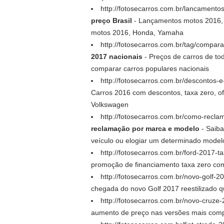
http://fotosecarros.com.br/lancament
preço Brasil
- Lançamentos motos 2016, 
motos 2016, Honda, Yamaha
http://fotosecarros.com.br/tag/compa
2017 nacionais
- Preços de carros de to
comparar carros populares nacionais
http://fotosecarros.com.br/descontos
Carros 2016 com descontos, taxa zero, of
Volkswagen
http://fotosecarros.com.br/como-rec
reclamação por marca e modelo
- Saiba
veículo ou elogiar um determinado model
http://fotosecarros.com.br/ford-2017-t
promoção de financiamento taxa zero com 
http://fotosecarros.com.br/novo-golf-20
chegada do novo Golf 2017 reestilizado 
http://fotosecarros.com.br/novo-cruze-
aumento de preço nas versões mais compl