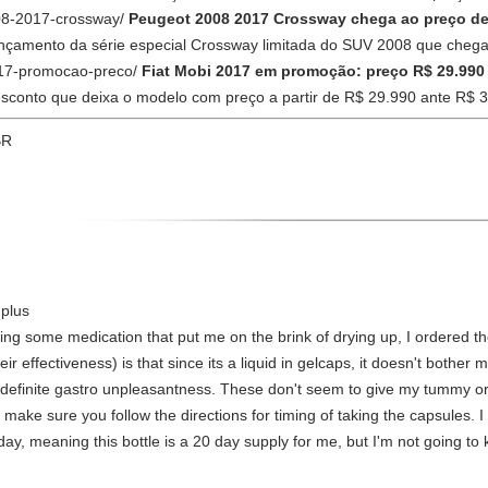
008-2017-crossway/
Peugeot 2008 2017 Crossway chega ao preço de
nçamento da série especial Crossway limitada do SUV 2008 que cheg
2017-promocao-preco/
Fiat Mobi 2017 em promoção: preço R$ 29.990
sconto que deixa o modelo com preço a partir de R$ 29.990 ante R$ 
BR
 plus
using some medication that put me on the brink of drying up, I ordered
eir effectiveness) is that since its a liquid in gelcaps, it doesn't bothe
definite gastro unpleasantness. These don't seem to give my tummy o
t make sure you follow the directions for timing of taking the capsules. I
ay, meaning this bottle is a 20 day supply for me, but I'm not going to kn