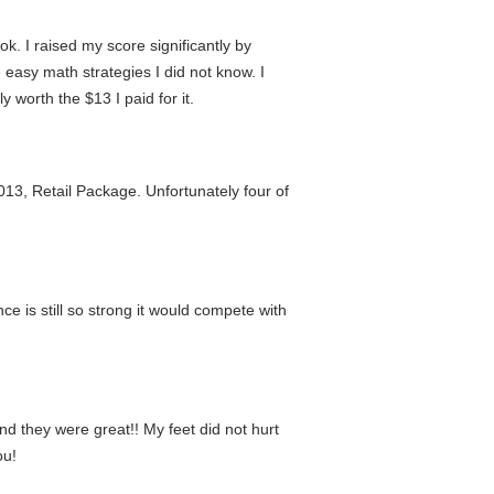
. I raised my score significantly by
 easy math strategies I did not know. I
y worth the $13 I paid for it.
13, Retail Package. Unfortunately four of
ce is still so strong it would compete with
nd they were great!! My feet did not hurt
ou!