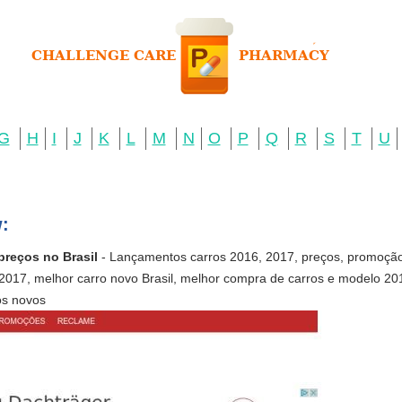
G
H
I
J
K
L
M
N
O
P
Q
R
S
T
U
:
reços no Brasil
- Lançamentos carros 2016, 2017, preços, promoção,
 2017, melhor carro novo Brasil, melhor compra de carros e modelo 20
os novos