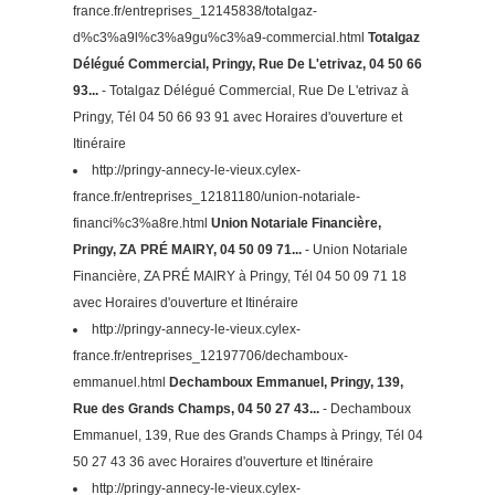
france.fr/entreprises_12145838/totalgaz-
d%c3%a9l%c3%a9gu%c3%a9-commercial.html
Totalgaz
Délégué Commercial, Pringy, Rue De L'etrivaz, 04 50 66
93...
- Totalgaz Délégué Commercial, Rue De L'etrivaz à
Pringy, Tél 04 50 66 93 91 avec Horaires d'ouverture et
Itinéraire
http://pringy-annecy-le-vieux.cylex-
france.fr/entreprises_12181180/union-notariale-
financi%c3%a8re.html
Union Notariale Financière,
Pringy, ZA PRÉ MAIRY, 04 50 09 71...
- Union Notariale
Financière, ZA PRÉ MAIRY à Pringy, Tél 04 50 09 71 18
avec Horaires d'ouverture et Itinéraire
http://pringy-annecy-le-vieux.cylex-
france.fr/entreprises_12197706/dechamboux-
emmanuel.html
Dechamboux Emmanuel, Pringy, 139,
Rue des Grands Champs, 04 50 27 43...
- Dechamboux
Emmanuel, 139, Rue des Grands Champs à Pringy, Tél 04
50 27 43 36 avec Horaires d'ouverture et Itinéraire
http://pringy-annecy-le-vieux.cylex-