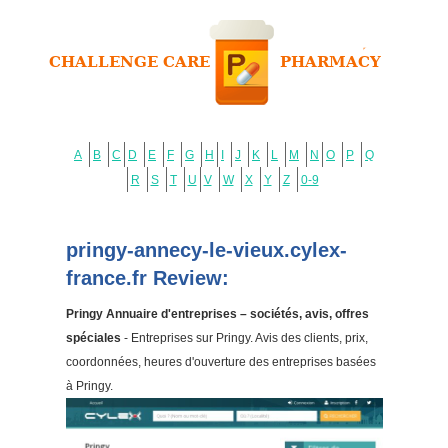
A
B
C
D
E
F
G
H
I
J
K
L
M
N
O
P
Q
R
S
T
U
V
W
X
Y
Z
0-9
pringy-annecy-le-vieux.cylex-
france.fr Review:
Pringy Annuaire d'entreprises – sociétés, avis, offres
spéciales
- Entreprises sur Pringy. Avis des clients, prix,
coordonnées, heures d'ouverture des entreprises basées
à Pringy.