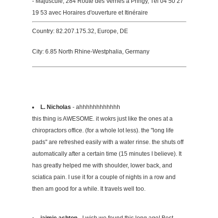
- Majuscule, 284 Route des Vernes à Pringy, Tél 04 50 27
19 53 avec Horaires d'ouverture et Itinéraire
Country: 82.207.175.32, Europe, DE
City: 6.85 North Rhine-Westphalia, Germany
L. Nicholas
- ahhhhhhhhhhhh
this thing is AWESOME. it wokrs just like the ones at a
chiropractors office. (for a whole lot less). the "long life
pads" are refreshed easily with a water rinse. the shuts off
automatically after a certain time (15 minutes I believe). It
has greatly helped me with shoulder, lower back, and
sciatica pain. I use it for a couple of nights in a row and
then am good for a while. It travels well too.
jaimie ashton
- I wish we found this long ago! Best