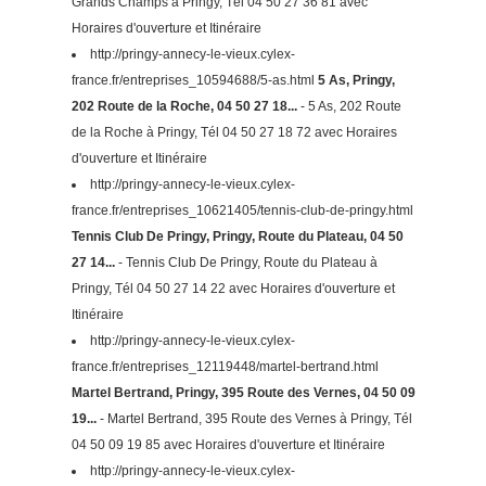
Grands Champs à Pringy, Tél 04 50 27 36 81 avec
Horaires d'ouverture et Itinéraire
http://pringy-annecy-le-vieux.cylex-
france.fr/entreprises_10594688/5-as.html
5 As, Pringy,
202 Route de la Roche, 04 50 27 18...
- 5 As, 202 Route
de la Roche à Pringy, Tél 04 50 27 18 72 avec Horaires
d'ouverture et Itinéraire
http://pringy-annecy-le-vieux.cylex-
france.fr/entreprises_10621405/tennis-club-de-pringy.html
Tennis Club De Pringy, Pringy, Route du Plateau, 04 50
27 14...
- Tennis Club De Pringy, Route du Plateau à
Pringy, Tél 04 50 27 14 22 avec Horaires d'ouverture et
Itinéraire
http://pringy-annecy-le-vieux.cylex-
france.fr/entreprises_12119448/martel-bertrand.html
Martel Bertrand, Pringy, 395 Route des Vernes, 04 50 09
19...
- Martel Bertrand, 395 Route des Vernes à Pringy, Tél
04 50 09 19 85 avec Horaires d'ouverture et Itinéraire
http://pringy-annecy-le-vieux.cylex-