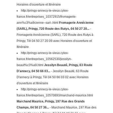
Horaires d'ouverture et Itinéraire
http://pringy-annecy-le-vieux.cylex-
france.fr/entreprises_10372915/fromagerie-
ann%c3%a9cienne--sarl-.html
Fromagerie Annécienne
(SARL), Pringy, 720 Route des Rutys, 04 50 27 20...
-
Fromagerie Annécienne (SARL), 720 Route des Rutys à
Pringy, Tél 04 50 27 20 09 avec Horaires d'ouverture et
Itinéraire
http://pringy-annecy-le-vieux.cylex-
france.fr/entreprises_10562530/jessilyn-
beaut%c3%a9.html
Jessilyn Beauté, Pringy, 63 Route
D'annecy, 04 50 66 03...
- Jessilyn Beauté, 63 Route
D'annecy à Pringy, Tél 04 50 66 03 02 avec Horaires
d'ouverture et Itinéraire
http://pringy-annecy-le-vieux.cylex-
france.fr/entreprises_10570893/marchand-maurice.html
Marchand Maurice, Pringy, 197 Rue des Grands
Champs, 04 50 27 36...
- Marchand Maurice, 197 Rue des